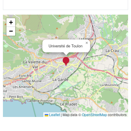
+
−
×
Université de Toulon
Leaflet
|
Map data ©
OpenStreetMap
contributors