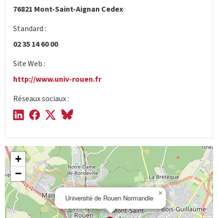
76821 Mont-Saint-Aignan Cedex
Standard :
02 35 14 60 00
Site Web :
http://www.univ-rouen.fr
Réseaux sociaux :
+
−
×
Université de Rouen Normandie