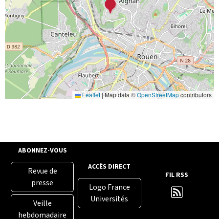
Leaflet
|
Map data ©
OpenStreetMap
contributors
ABONNEZ-VOUS
ACCÈS DIRECT
Revue de
FIL RSS
presse
Logo France
Universités
Veille
hebdomadaire