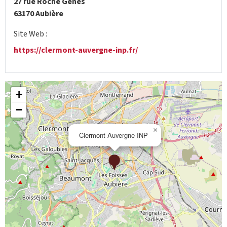
27 rue Roche Genès
63170 Aubière
Site Web :
https://clermont-auvergne-inp.fr/
+
−
×
Clermont Auvergne INP