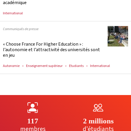
académique
International
Communiqués de presse
« Choose France For Higher Education » :
l’autonomie et l’attractivité des universités sont
en jeu
Autonomie
Enseignement supérieur
Etudiants
International
117
2 millions
membres
d'étudiants