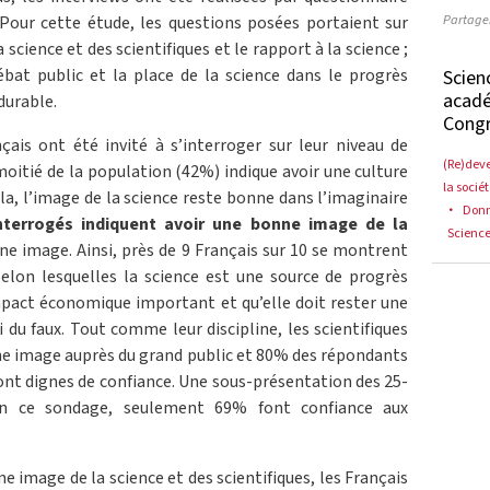
Partager
Pour cette étude, les questions posées portaient sur
 science et des scientifiques et le rapport à la science ;
ébat public et la place de la science dans le progrès
Scienc
acadé
durable.
Congr
çais ont été invité à s’interroger sur leur niveau de
(Re)deve
a moitié de la population (42%) indique avoir une culture
la socié
la, l’image de la science reste bonne dans l’imaginaire
Donn
terrogés indiquent avoir une bonne image de la
Science
e image. Ainsi, près de 9 Français sur 10 se montrent
selon lesquelles la science est une source de progrès
mpact économique important et qu’elle doit rester une
i du faux. Tout comme leur discipline, les scientifiques
e image auprès du grand public et 80% des répondants
sont dignes de confiance. Une sous-présentation des 25-
on ce sondage, seulement 69% font confiance aux
e image de la science et des scientifiques, les Français