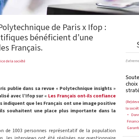
Polytechnique de Paris x Ifop :
ntifiques bénéficient d’une
es Français.
Evéneme
ice de la société
Souten
choix
ris publie dans sa revue « Polytechnique insights »
strat
lisé avec l’Ifop sur «
Les Français ont-ils confiance
(Re)deve
ts indiquent que les Français ont une image positive
la socié
 ils souhaitent une place plus importante dans la
Donn
Financ
Garanti
on de 1003 personnes représentatif de la population
s, les interviews ont été réalisées par questionnaire