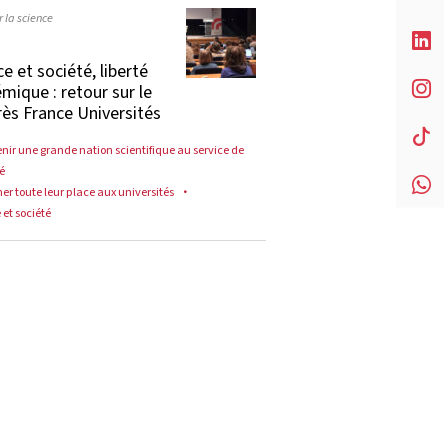
 la science
e et société, liberté
mique : retour sur le
ès France Universités
nir une grande nation scientifique au service de
té
er toute leur place aux universités
 et société