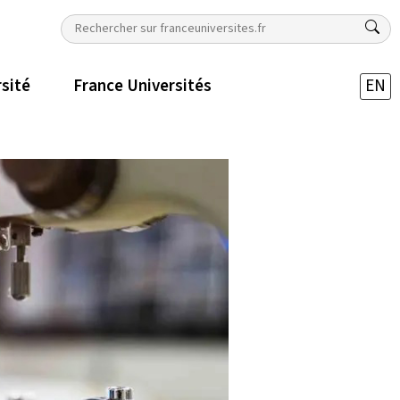
rsité
France Universités
EN