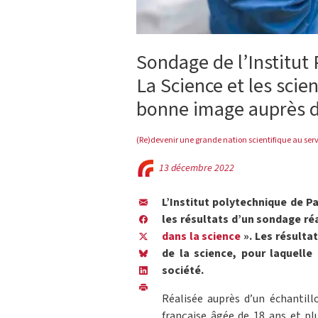
Sondage de l’Institut 
La Science et les scie
bonne image auprès d
(Re)devenir une grande nation scientifique au serv
13 décembre 2022
L’Institut polytechnique de Pa
les résultats d’un sondage réa
dans la science
». Les résulta
de la science, pour laquelle
société.
Réalisée auprès d’un échantill
française âgée de 18 ans et plu