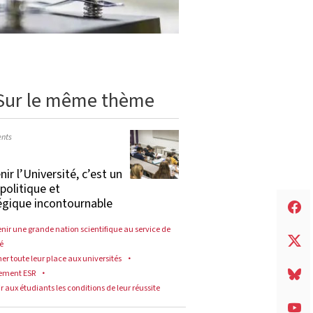
Sur le même thème
nts
ir l’Université, c’est un
 politique et
égique incontournable
nir une grande nation scientifique au service de
té
er toute leur place aux universités
ement ESR
r aux étudiants les conditions de leur réussite