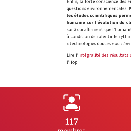
Enfin, la forte conscience des F
questions environnementales.
P
les études scientifiques perme
humaine sur l’évolution du cl
sur 3 qui affirment que l’huma
à condition de ralentir le rythm
« technologies douces » ou «
low
Lire l’
intégralité des résultats 
l’Ifop.
117
membres