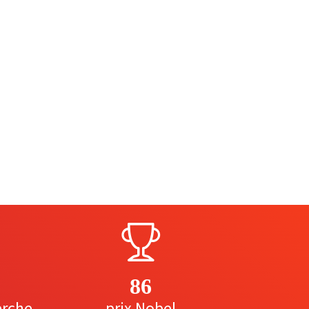
86
erche
prix Nobel