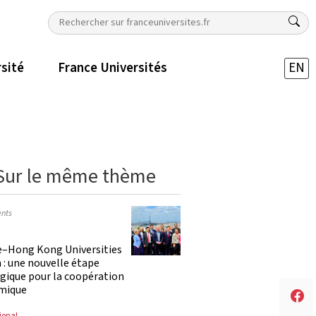
rsité
France Universités
EN
Sur le même thème
nts
e–Hong Kong Universities
: une nouvelle étape
gique pour la coopération
mique
ional