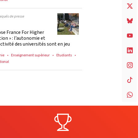
qués de presse
ose France For Higher
ion » : l’autonomie et
activité des universités sont en jeu
mie
Enseignement supérieur
Etudiants
tional