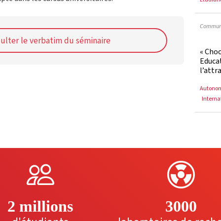
Communi
ulter le verbatim du séminaire
« Cho
Educat
l’attr
Autono
Interna
2 millions
3000