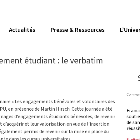
Actualités
Presse & Ressources
L’Unive
ement étudiant : le verbatim
Communi
éminaire « Les engagements bénévoles et volontaires des
CPU, en présence de Martin Hirsch. Cette journée a été
France
soutie
gnages d’engagements étudiants bénévoles, de revenir
de san
d’acquérir et leur valorisation en vue de l’insertion
réussi
également permis de revenir sur la mise en place du
mpte dans les cursus universitaires.
Etudian