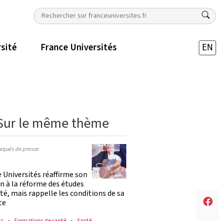
rsité
France Universités
EN
Sur le même thème
qués de presse
 Universités réaffirme son
n à la réforme des études
té, mais rappelle les conditions de sa
te
ts
Formations de santé
Santé