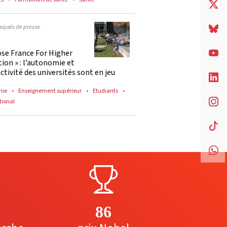
qués de presse
ose France For Higher
ion » : l’autonomie et
activité des universités sont en jeu
mie
Enseignement supérieur
Etudiants
tional
86