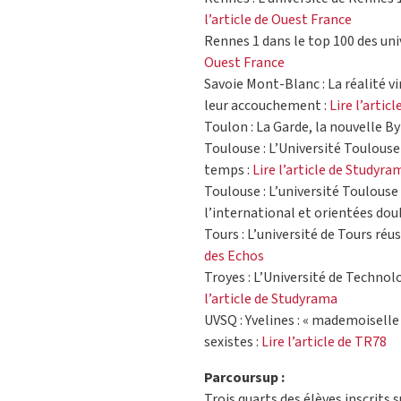
l’article de Ouest France
Rennes 1 dans le top 100 des uni
Ouest France
Savoie Mont-Blanc : La réalité v
leur accouchement :
Lire l’artic
Toulon : La Garde, la nouvelle B
Toulouse : L’Université Toulouse 
temps :
Lire l’article de Studyra
Toulouse : L’université Toulous
l’international et orientées do
Tours : L’université de Tours réu
des Echos
Troyes : L’Université de Technol
l’article de Studyrama
UVSQ : Yvelines : « mademoiselle »
sexistes :
Lire l’article de TR78
Parcoursup :
Trois quarts des élèves inscrits