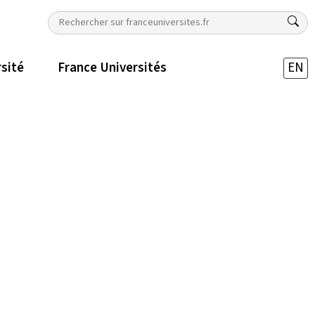
rsité
France Universités
EN