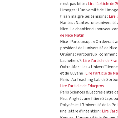
n’est pas bête :
Lire l’article de 
Limoges : L’université de Limoge
l’Iran malgré les tensions :
Lire 
Nantes : Nantes : une université a
Nice : Le chantier du nouveau c
de Nice Matin
Nice : Parcoursup : « On devrait a
président de l’université de Nice 
Orléans : Parcoursup : comment l
bacheliers ?:
Lire l’article de Fr
Outre-Mer : Les « Univers’îlienn
et de Guyane :
Lire l’article de M
Paris : Au Teaching Lab de Sorbo
Lire l’article de Educpros
Paris Sciences & Lettres entre d
Pau : Anglet : une filière Staps o
Polynésie : L’Université de la Po
une lettre d’intention :
Lire l’art
Rennes : L’université de Rennes 1