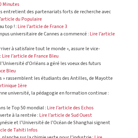
20 Minutes
s entretient des partenariats forts de recherche avec
l’article du Populaire
u top ! :
Lire l’article de France 3
ampus universitaire de Cannes a commencé :
Lire l’article
rriver à satisfaire tout le monde », assure le vice-
:
Lire l’article de France Bleu
’Université d’Orléans a géré les voeux des futurs
ance Bleu
es » rassemblent les étudiants des Antilles, de Mayotte
artinique 1ère
nne université, la pédagogie en formation continue :
ans le Top 50 mondial :
Lire l’article des Echos
uverte à la rentrée :
Lire l’article de Sud Ouest
lynésie et l’Université de l’Océan de Shanghai signent
icle de Tahiti Infos
 planche sur la chimie verte pour l’industrie :
Lire