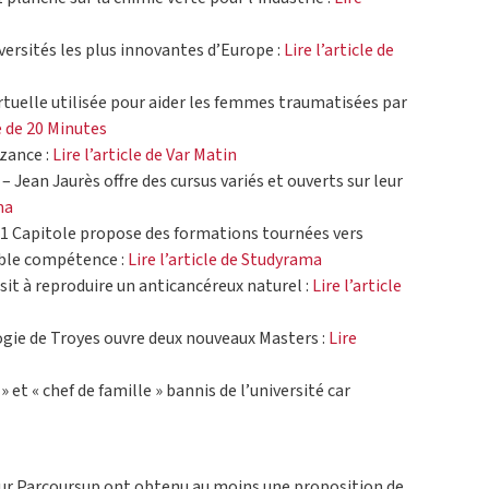
versités les plus innovantes d’Europe :
Lire l’article de
irtuelle utilisée pour aider les femmes traumatisées par
le de 20 Minutes
yzance :
Lire l’article de Var Matin
– Jean Jaurès offre des cursus variés et ouverts sur leur
ma
e 1 Capitole propose des formations tournées vers
uble compétence :
Lire l’article de Studyrama
ssit à reproduire un anticancéreux naturel :
Lire l’article
ogie de Troyes ouvre deux nouveaux Masters :
Lire
 et « chef de famille » bannis de l’université car
 sur Parcoursup ont obtenu au moins une proposition de