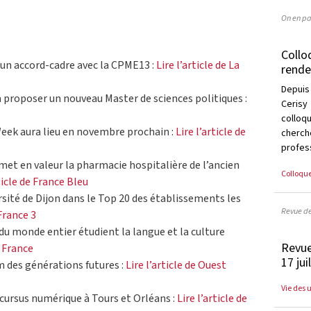
On en pa
Collo
 un accord-cadre avec la CPME13 :
Lire l’article de La
rende
Depuis
a proposer un nouveau Master de sciences politiques :
Cerisy
collo
eek aura lieu en novembre prochain :
Lire l’article de
cherc
profess
 met en valeur la pharmacie hospitalière de l’ancien
Colloqu
rticle de France Bleu
rsité de Dijon dans le Top 20 des établissements les
Revue d
 France 3
du monde entier étudient la langue et la culture
Revue
t France
17 jui
om des générations futures :
Lire l’article de Ouest
Vie des 
 cursus numérique à Tours et Orléans :
Lire l’article de