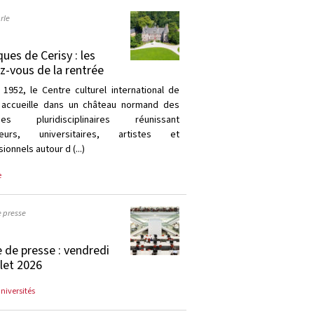
rle
ques de Cerisy : les
z-vous de la rentrée
 1952, le Centre culturel international de
 accueille dans un château normand des
ques pluridisciplinaires réunissant
heurs, universitaires, artistes et
ionnels autour d (...)
e
e presse
 de presse : vendredi
llet 2026
universités