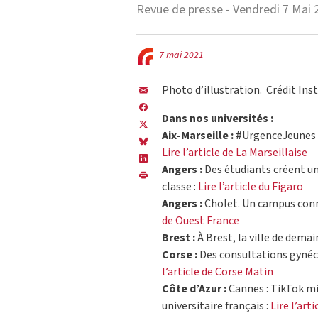
Revue de presse - Vendredi 7 Mai 
7 mai 2021
Photo d’illustration. Crédit In
Dans nos universités :
Aix-Marseille :
#UrgenceJeunes : 
Lire l’article de La Marseillaise
Angers :
Des étudiants créent un 
classe :
Lire l’article du Figaro
Angers :
Cholet. Un campus connec
de Ouest France
Brest :
À Brest, la ville de demai
Corse :
Des consultations gynéco
l’article de Corse Matin
Côte d’Azur :
Cannes : TikTok mi
universitaire français :
Lire l’art