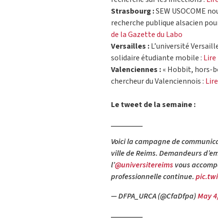
Strasbourg :
SEW USOCOME noue u
recherche publique alsacien pour 
de la Gazette du Labo
Versailles :
L’université Versail
solidaire étudiante mobile :
Lire
Valenciennes :
« Hobbit, hors-b
chercheur du Valenciennois :
Lire
Le tweet de la semaine :
Voici la campagne de communicatio
ville de Reims. Demandeurs d’emp
l’
@universitereims
vous accompa
professionnelle continue.
pic.tw
— DFPA_URCA (@CfaDfpa)
May 4