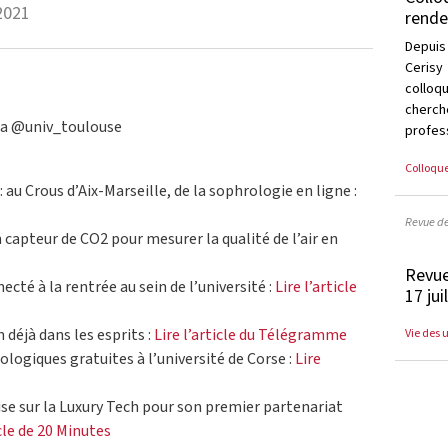
2021
rende
Depuis
Cerisy
collo
cherc
sta @univ_toulouse
profess
Colloqu
au Crous d’Aix-Marseille, de la sophrologie en ligne :
Revue d
capteur de CO2 pour mesurer la qualité de l’air en
Revue
té à la rentrée au sein de l’université :
Lire l’article
17 jui
n déjà dans les esprits :
Lire l’article du Télégramme
Vie des 
logiques gratuites à l’université de Corse :
Lire
se sur la Luxury Tech pour son premier partenariat
icle de 20 Minutes