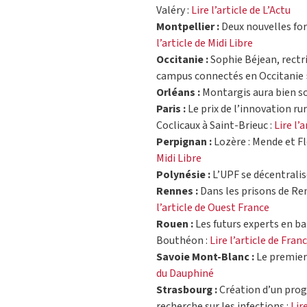
Valéry :
Lire l’article de L’Actu
Montpellier :
Deux nouvelles for
l’article de Midi Libre
Occitanie :
Sophie Béjean, rectri
campus connectés en Occitanie »
Orléans :
Montargis aura bien s
Paris :
Le prix de l’innovation ru
Coclicaux à Saint-Brieuc :
Lire l
Perpignan :
Lozère : Mende et F
Midi Libre
Polynésie :
L’UPF se décentralise
Rennes :
Dans les prisons de Ren
l’article de Ouest France
Rouen :
Les futurs experts en ba
Bouthéon :
Lire l’article de Fran
Savoie Mont-Blanc :
Le premier 
du Dauphiné
Strasbourg :
Création d’un prog
recherche sur les infections :
Lir