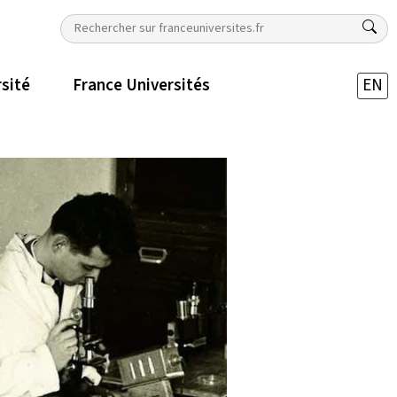
rsité
France Universités
EN