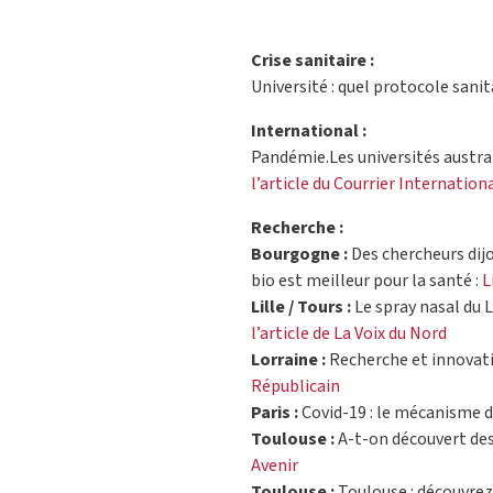
Crise sanitaire :
Université : quel protocole sani
International :
Pandémie.Les universités austral
l’article du Courrier Internation
Recherche :
Bourgogne :
Des chercheurs dij
bio est meilleur pour la santé :
L
Lille / Tours :
Le spray nasal du L
l’article de La Voix du Nord
Lorraine :
Recherche et innovation
Républicain
Paris :
Covid-19 : le mécanisme de
Toulouse :
A-t-on découvert des
Avenir
Toulouse :
Toulouse : découvrez