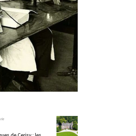
rle
ques de Cerisy : les