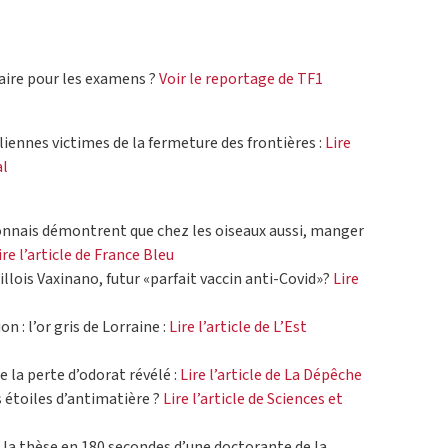
taire pour les examens ?
Voir le reportage de TF1
iennes victimes de la fermeture des frontières :
Lire
al
onnais démontrent que chez les oiseaux aussi, manger
ire l’article de France Bleu
illois Vaxinano, futur «parfait vaccin anti-Covid»?
Lire
 : l’or gris de Lorraine :
Lire l’article de L’Est
 la perte d’odorat révélé :
Lire l’article de La Dépêche
 étoiles d’antimatière ?
Lire l’article de Sciences et
 la thèse en 180 secondes d’une doctorante de la