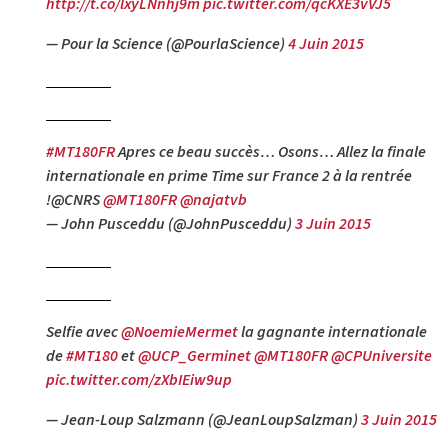
http://t.co/lxyLNnhj9m
pic.twitter.com/qcKXE3vVJ5
— Pour la Science (@PourlaScience)
4 Juin 2015
#MT180FR
Apres ce beau succès… Osons… Allez la finale
internationale en prime Time sur France 2 à la rentrée
!@CNRS
@MT180FR
@najatvb
— John Pusceddu (@JohnPusceddu)
3 Juin 2015
Selfie avec
@NoemieMermet
la gagnante internationale
de
#MT180
et
@UCP_Germinet
@MT180FR
@CPUniversite
pic.twitter.com/zXbIEiw9up
— Jean-Loup Salzmann (@JeanLoupSalzman)
3 Juin 2015