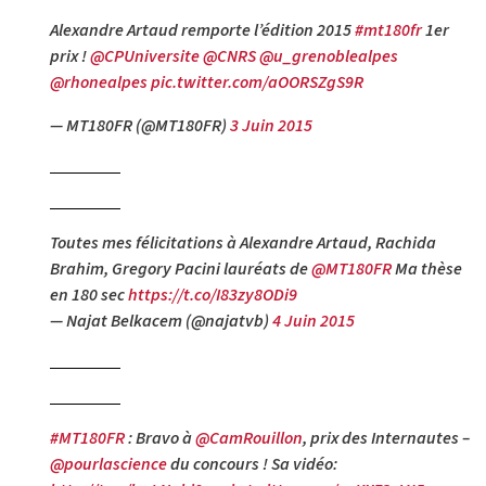
Alexandre Artaud remporte l’édition 2015
#mt180fr
1er
prix !
@CPUniversite
@CNRS
@u_grenoblealpes
@rhonealpes
pic.twitter.com/aOORSZgS9R
— MT180FR (@MT180FR)
3 Juin 2015
Toutes mes félicitations à Alexandre Artaud, Rachida
Brahim, Gregory Pacini lauréats de
@MT180FR
Ma thèse
en 180 sec
https://t.co/I83zy8ODi9
— Najat Belkacem (@najatvb)
4 Juin 2015
#MT180FR
: Bravo à
@CamRouillon
, prix des Internautes –
@pourlascience
du concours ! Sa vidéo: