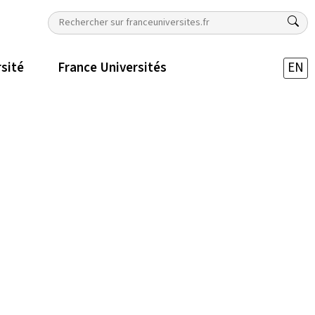
rsité
France Universités
EN