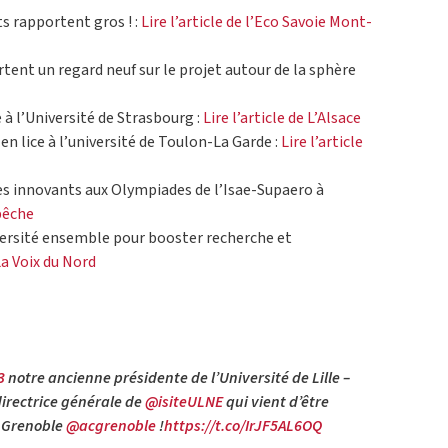
s rapportent gros ! :
Lire l’article de l’Eco Savoie Mont-
tent un regard neuf sur le projet autour de la sphère
à l’Université de Strasbourg :
Lire l’article de L’Alsace
 en lice à l’université de Toulon-La Garde :
Lire l’article
ues innovants aux Olympiades de l’Isae-Supaero à
épêche
iversité ensemble pour booster recherche et
 La Voix du Nord
3
notre ancienne présidente de l’Université de Lille –
directrice générale de
@isiteULNE
qui vient d’être
e Grenoble
@acgrenoble
!
https://t.co/IrJF5AL6OQ