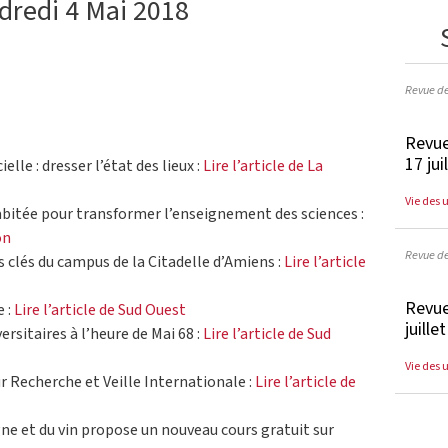
dredi 4 Mai 2018
Revue d
Revue
17 jui
ielle : dresser l’état des lieux :
Lire l’article de La
Vie des 
abitée pour transformer l’enseignement des sciences :
on
Revue d
s clés du campus de la Citadelle d’Amiens :
Lire l’article
Revue
e :
Lire l’article de Sud Ouest
juille
ersitaires à l’heure de Mai 68 :
Lire l’article de Sud
Vie des 
r Recherche et Veille Internationale :
Lire l’article de
igne et du vin propose un nouveau cours gratuit sur