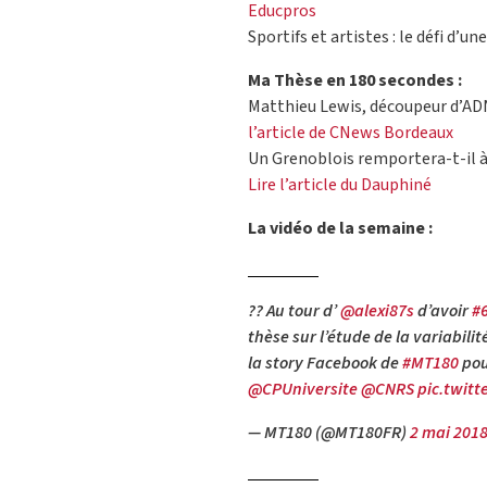
Educpros
Sportifs et artistes : le défi d’u
Ma Thèse en 180 secondes :
Matthieu Lewis, découpeur d’ADN 
l’article de CNews Bordeaux
Un Grenoblois remportera-t-il à
Lire l’article du Dauphiné
La vidéo de la semaine :
?‍? Au tour d’
@alexi87s
d’avoir
#
thèse sur l’étude de la variabi
la story Facebook de
#MT180
pou
@CPUniversite
@CNRS
pic.twit
— MT180 (@MT180FR)
2 mai 201