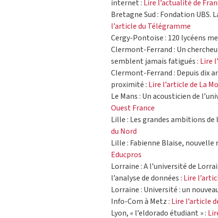
internet :
Lire l’actualité de Fran
Bretagne Sud : Fondation UBS. 
l’article du Télégramme
Cergy-Pontoise : 120 lycéens mett
Clermont-Ferrand : Un chercheur
semblent jamais fatigués :
Lire 
Clermont-Ferrand : Depuis dix an
proximité :
Lire l’article de La 
Le Mans : Un acousticien de l’uni
Ouest France
Lille : Les grandes ambitions de 
du Nord
Lille : Fabienne Blaise, nouvelle
Educpros
Lorraine : A l’université de Lorr
l’analyse de données :
Lire l’arti
Lorraine : Université : un nouvea
Info-Com à Metz :
Lire l’article 
Lyon, « l’eldorado étudiant » :
Lir