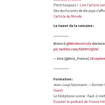
Pitch toujours ! :
Lire l’article s
Des doctorants de dix pays s’affr
l’article du Monde
Le tweet de la semaine :
Bravo à
@NicolasUrruty
doctora
pic.twitter.com/5XDKY2QSSC
— Inra (@Inra_France)
29 septe
Formation :
Jean-Loup Salzmann : « Donner l
Ouest
Le téléphone sonne : Faut-il mett
Écouter le podcast de France In