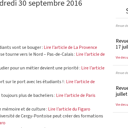
ndredi 30 septembre 2016
Revue d
Revue
17 jui
udiants vont se bouger :
Lire l’article de La Provence
 se tourne vers le Nord – Pas-de-Calais :
Lire l’article de
Vie des 
étudier pour un métier devient une priorité :
Lire l’article
Revue d
rt sur le port avec les étudiants ! :
Lire l’article de
Revue
juille
e toujours plus de bacheliers :
Lire l’article de Paris
Vie des 
de mémoire et de culture :
Lire l’article du Figaro
niversité de Cergy-Pontoise peut créer des formations
garo