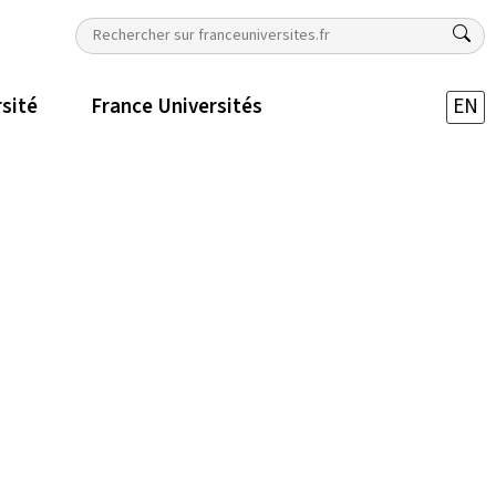
rsité
France Universités
EN