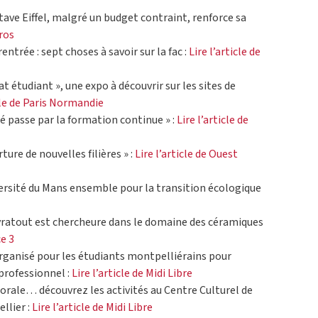
stave Eiffel, malgré un budget contraint, renforce sa
pros
rentrée : sept choses à savoir sur la fac :
Lire l’article de
t étudiant », une expo à découvrir sur les sites de
icle de Paris Normandie
ité passe par la formation continue » :
Lire l’article de
ture de nouvelles filières » :
Lire l’article de Ouest
versité du Mans ensemble pour la transition écologique
eyratout est chercheure dans le domaine des céramiques
ce 3
organisé pour les étudiants montpelliérains pour
professionnel :
Lire l’article de Midi Libre
horale… découvrez les activités au Centre Culturel de
llier :
Lire l’article de Midi Libre