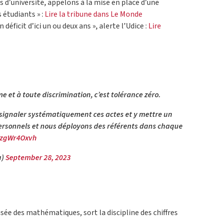
s d’université, appelons à la mise en place d’une
 étudiants » :
Lire la tribune dans Le Monde
 déficit d’ici un ou deux ans », alerte l’Udice :
Lire
e et à toute discrimination, c’est tolérance zéro.
signaler systématiquement ces actes et y mettre un
personnels et nous déployons des référents dans chaque
/rzgWr4Oxvh
u)
September 28, 2023
ée des mathématiques, sort la discipline des chiffres