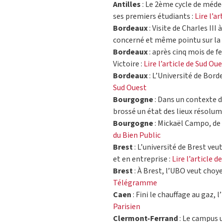
Antilles
: Le 2ème cycle de médec
ses premiers étudiants :
Lire l’a
Bordeaux
: Visite de Charles III
concerné et même pointu sur la 
Bordeaux
: après cinq mois de f
Victoire :
Lire l’article de Sud Ou
Bordeaux
: L’Université de Borde
Sud Ouest
Bourgogne
: Dans un contexte di
brossé un état des lieux résolum
Bourgogne
: Mickaël Campo, de 
du Bien Public
Brest
: L’université de Brest veu
et en entreprise :
Lire l’article 
Brest
: À Brest, l’UBO veut choy
Télégramme
Caen
: Fini le chauffage au gaz, 
Parisien
Clermont-Ferrand
: Le campus u