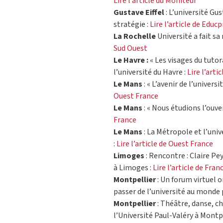
Lire l’article du Moniteur
Gustave Eiffel
: L’université Gu
stratégie :
Lire l’article de Educ
La Rochelle
Université a fait sa 
Sud Ouest
Le Havre :
« Les visages du tutora
l’université du Havre :
Lire l’art
Le Mans
: « L’avenir de l’univers
Ouest France
Le Mans
: « Nous étudions l’ouver
France
Le Mans
: La Métropole et l’uni
:
Lire l’article de Ouest France
Limoges
: Rencontre : Claire P
à Limoges :
Lire l’article de Fran
Montpellier
: Un forum virtuel 
passer de l’université au monde 
Montpellier
: Théâtre, danse, c
l’Université Paul-Valéry à Montpe