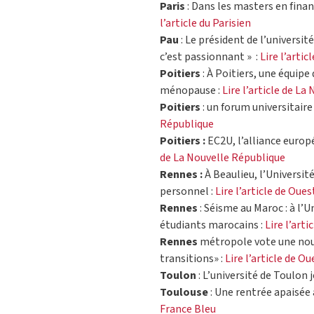
Paris
: Dans les masters en finan
l’article du Parisien
Pau
: Le président de l’universi
c’est passionnant » :
Lire l’arti
Poitiers
: À Poitiers, une équipe
ménopause :
Lire l’article de L
Poitiers
: un forum universitaire
République
Poitiers :
EC2U, l’alliance europé
de La Nouvelle République
Rennes :
À Beaulieu, l’Universit
personnel :
Lire l’article de Oue
Rennes
: Séisme au Maroc : à l’U
étudiants marocains :
Lire l’arti
Rennes
métropole vote une nouve
transitions» :
Lire l’article de O
Toulon
: L’université de Toulon j
Toulouse
: Une rentrée apaisée 
France Bleu