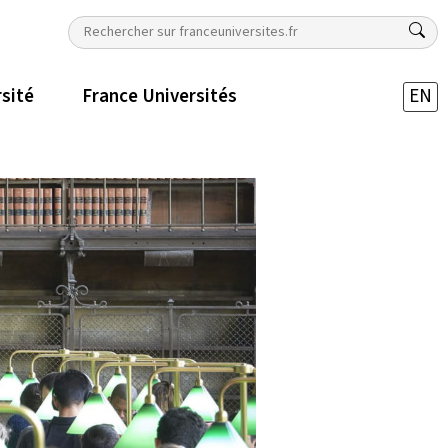
rsité
France Universités
EN