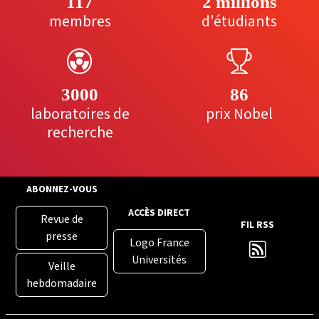
117
2 millions
membres
d'étudiants
3000
86
laboratoires de
prix Nobel
recherche
ABONNEZ-VOUS
ACCÈS DIRECT
Revue de
FIL RSS
presse
Logo France
Universités
Veille
hebdomadaire