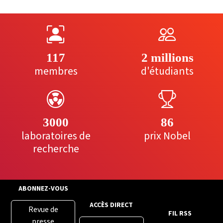
117
2 millions
membres
d'étudiants
3000
86
laboratoires de
prix Nobel
recherche
ABONNEZ-VOUS
ACCÈS DIRECT
Revue de
FIL RSS
presse