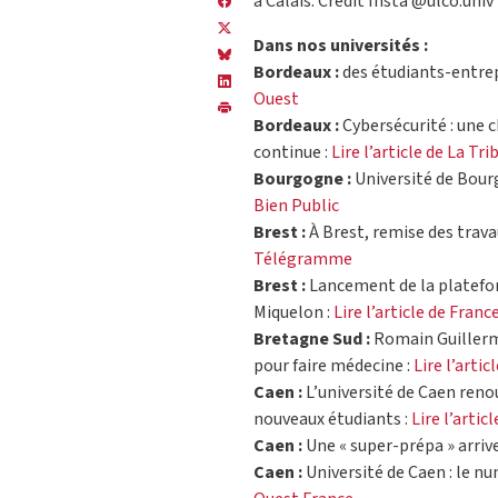
à Calais. Crédit Insta @ulco.univ
Dans nos universités :
Bordeaux :
des étudiants-entrep
Ouest
Bordeaux :
Cybersécurité : une c
continue :
Lire l’article de La Tr
Bourgogne :
Université de Bourg
Bien Public
Brest :
À Brest, remise des travau
Télégramme
Brest :
Lancement de la platefor
Miquelon :
Lire l’article de Fran
Bretagne Sud :
Romain Guillerme
pour faire médecine :
Lire l’arti
Caen :
L’université de Caen renou
nouveaux étudiants :
Lire l’artic
Caen :
Une « super-prépa » arrive
Caen :
Université de Caen : le nu