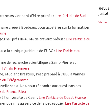
Revue
juille
reneurs viennent d’être primés :
Lire l’article de Sud
Vie des 
haire créée à Bordeaux pour accélérer sur la formation
ibune
ogne : près de 40 M€ de travaux prévus :
Lire l’article du
x à la clinique juridique de l’UBO :
Lire l’article du
me de recherche scientifique à Saint-Pierre et
ce TV Info Première
, étudiant brestois, s’est préparé à l’UBS à Vannes
cle du Télégramme
velle ses « live » pour répondre aux questions des
le de France Bleu
 à l’université de Caen :
Lire l’article de Ouest France
mérique mis au service de la pédagogie :
Lire l’article de