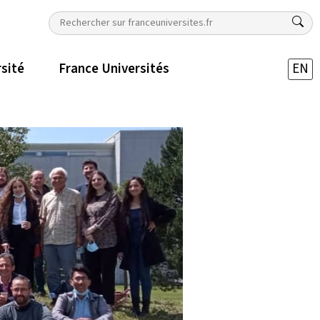
rsité
France Universités
EN