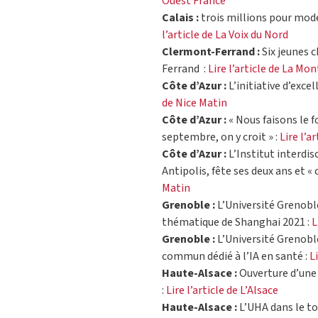
Ouest France
Calais :
trois millions pour moder
l’article de La Voix du Nord
Clermont-Ferrand :
Six jeunes 
Ferrand :
Lire l’article de La Mo
Côte d’Azur :
L’initiative d’exce
de Nice Matin
Côte d’Azur :
« Nous faisons le f
septembre, on y croit » :
Lire l’a
Côte d’Azur :
L’Institut interdisc
Antipolis, fête ses deux ans et « 
Matin
Grenoble :
L’Université Grenoble
thématique de Shanghai 2021 :
L
Grenoble :
L’Université Grenobl
commun dédié à l’IA en santé :
L
Haute-Alsace :
Ouverture d’une 
:
Lire l’article de L’Alsace
Haute-Alsace :
L’UHA dans le to