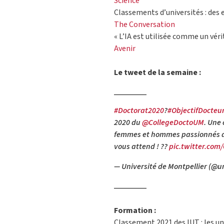
Science
Classements d’universités : des
The Conversation
« L’IA est utilisée comme un véri
Avenir
Le tweet de la semaine :
#Doctorat2020
?
#ObjectifDocteu
2020 du
@CollegeDoctoUM
. Une
femmes et hommes passionnés 
vous attend ! ??
pic.twitter.com
— Université de Montpellier (@u
Formation :
Classement 2021 des IUT : les un