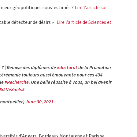
 enjeux géopolitiques sous-estimés ?
Lire l’article sur
table détecteur de désirs » :
Lire l’article de Sciences et
r
? | Remise des diplômes de
#doctorat
de la Promotion
 cérémonie toujours aussi émouvante pour ces 434
de
#Recherche
. Une belle réussite à vous, un bel avenir
/6i2NeXm4s5
montpellier)
June 30, 2021
iversités d’Angers, Bordeaux Montaigne et Paris se