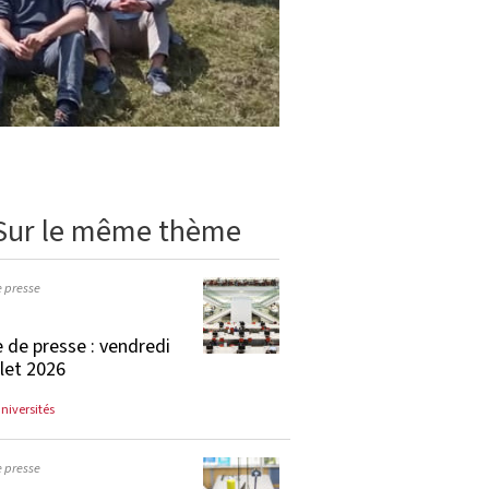
Sur le même thème
e presse
 de presse : vendredi
llet 2026
universités
e presse