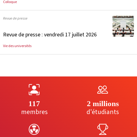
Colloque
Revue de presse
Revue de presse : vendredi 17 juillet 2026
Vie des universités
117
2 millions
membres
d'étudiants