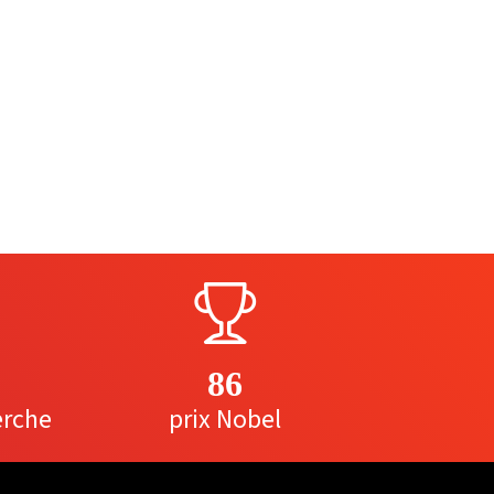
86
erche
prix Nobel