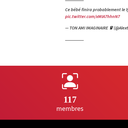
Ce bébé finira probablement le ly
pic.twitter.com/xMIA7hhnN7
— TON AMI IMAGINAIRE ♛ (@Alex
117
membres