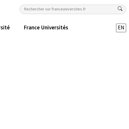
rsité
France Universités
EN