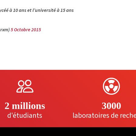
céé à 10 ans et l’université à 15 ans
trxm)
5 Octobre 2015
2 millions
3000
d'étudiants
laboratoires de rech