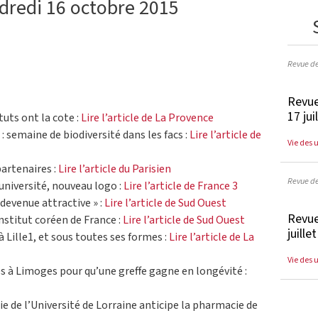
dredi 16 octobre 2015
Revue d
Revue
17 jui
ituts ont la cote :
Lire l’article de La Provence
 : semaine de biodiversité dans les facs :
Lire l’article de
Vie des 
partenaires :
Lire l’article du Parisien
Revue d
université, nouveau logo :
Lire l’article de France 3
edevenue attractive » :
Lire l’article de Sud Ouest
Revue
nstitut coréen de France :
Lire l’article de Sud Ouest
juille
 à Lille1, et sous toutes ses formes :
Lire l’article de La
Vie des 
 à Limoges pour qu’une greffe gagne en longévité :
ie de l’Université de Lorraine anticipe la pharmacie de