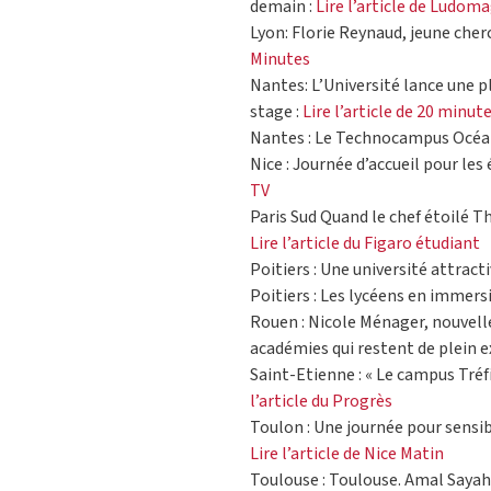
demain :
Lire l’article de Ludom
Lyon: Florie Reynaud, jeune che
Minutes
Nantes: L’Université lance une 
stage :
Lire l’article de 20 minut
Nantes : Le Technocampus Océan
Nice : Journée d’accueil pour le
TV
Paris Sud Quand le chef étoilé T
Lire l’article du Figaro étudiant
Poitiers : Une université attract
Poitiers : Les lycéens en immersi
Rouen : Nicole Ménager, nouvelle 
académies qui restent de plein ex
Saint-Etienne : « Le campus Tréfi
l’article du Progrès
Toulon : Une journée pour sensibi
Lire l’article de Nice Matin
Toulouse : Toulouse. Amal Sayah,