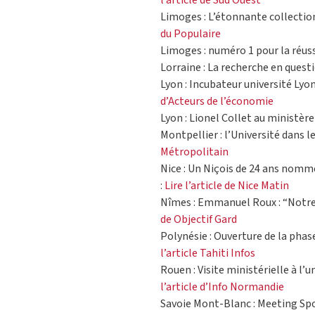
l’article de Sud Ouest
Limoges : L’étonnante collection
du Populaire
Limoges : numéro 1 pour la réus
Lorraine : La recherche en questi
Lyon : Incubateur université Lyon
d’Acteurs de l’économie
Lyon : Lionel Collet au ministère
Montpellier : l’Université dans l
Métropolitain
Nice : Un Niçois de 24 ans nomm
:
Lire l’article de Nice Matin
Nîmes : Emmanuel Roux : “Notre u
de Objectif Gard
Polynésie : Ouverture de la phase
l’article Tahiti Infos
Rouen : Visite ministérielle à l’
l’article d’Info Normandie
Savoie Mont-Blanc : Meeting Spo