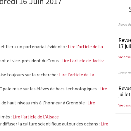
dredi 16 Juin 2017
Revue d
Revue
17 jui
 et Iter « un partenariat évident » :
Lire l’article de La
Vie des 
ant et vice-président du Crous :
Lire l’article de Jactiv
Revue d
ise toujours sur la recherche :
Lire l’article de La
Revue
’Opale mise sur les élèves de bacs technologiques :
Lire
juille
s de haut niveau mis à l’honneur à Grenoble :
Lire
Vie des 
rimés :
Lire l’article de L’Alsace
r diffuser la culture scientifique autour des océans :
Lire