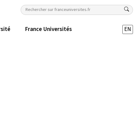
rsité
France Universités
EN