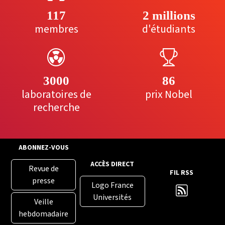
117
2 millions
membres
d'étudiants
3000
86
laboratoires de
prix Nobel
recherche
ABONNEZ-VOUS
ACCÈS DIRECT
Revue de
FIL RSS
presse
Logo France
Universités
Veille
hebdomadaire