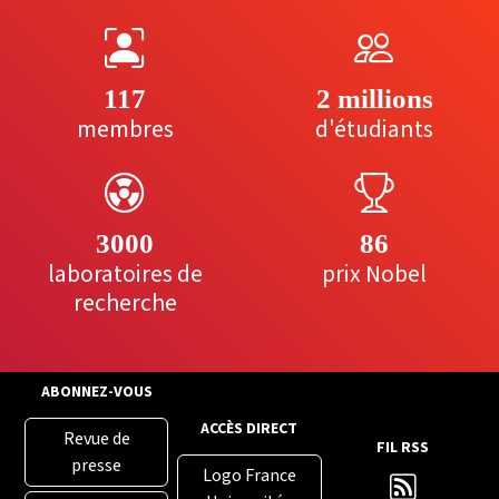
117
2 millions
membres
d'étudiants
3000
86
laboratoires de
prix Nobel
recherche
ABONNEZ-VOUS
ACCÈS DIRECT
Revue de
FIL RSS
presse
Logo France