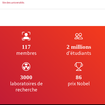
Vie des universités
117
2 millions
membres
d'étudiants
3000
86
laboratoires de
prix Nobel
recherche