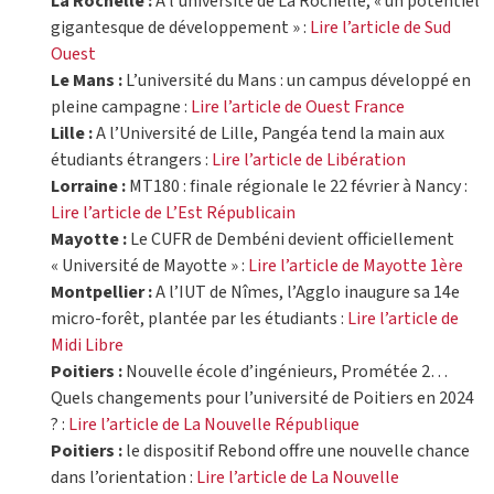
La Rochelle :
À l’université de La Rochelle, « un potentiel
gigantesque de développement » :
Lire l’article de Sud
Ouest
Le Mans :
L’université du Mans : un campus développé en
pleine campagne :
Lire l’article de Ouest France
Lille :
A l’Université de Lille, Pangéa tend la main aux
étudiants étrangers :
Lire l’article de Libération
Lorraine :
MT180 : finale régionale le 22 février à Nancy :
Lire l’article de L’Est Républicain
Mayotte :
Le CUFR de Dembéni devient officiellement
« Université de Mayotte » :
Lire l’article de Mayotte 1ère
Montpellier :
A l’IUT de Nîmes, l’Agglo inaugure sa 14e
micro-forêt, plantée par les étudiants :
Lire l’article de
Midi Libre
Poitiers :
Nouvelle école d’ingénieurs, Prométée 2…
Quels changements pour l’université de Poitiers en 2024
? :
Lire l’article de La Nouvelle République
Poitiers :
le dispositif Rebond offre une nouvelle chance
dans l’orientation :
Lire l’article de La Nouvelle