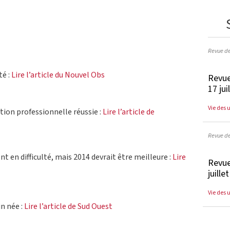
Revue d
té :
Lire l’article du Nouvel Obs
Revue
17 jui
Vie des 
tion professionnelle réussie :
Lire l’article de
Revue d
en difficulté, mais 2014 devrait être meilleure :
Lire
Revue
juille
Vie des 
in née :
Lire l’article de Sud Ouest