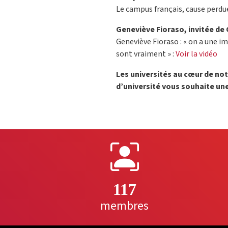
Le campus français, cause perdue
Geneviève Fioraso, invitée de C
Geneviève Fioraso : « on a une im
sont vraiment » :
Voir la vidéo
Les universités au cœur de no
d’université vous souhaite une
117
membres