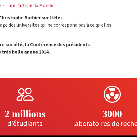
 ? :
Lire l’article du Monde
hristophe Barbier sur Itélé :
age des universités qui ne correspond pas à ce qu’elles
tre société, la Conférence des présidents
 très belle année 2014.
2 millions
3000
d'étudiants
laboratoires de rech