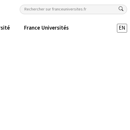
rsité
France Universités
EN