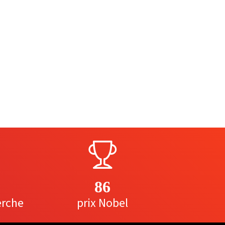
86
erche
prix Nobel