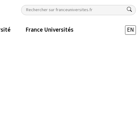
rsité
France Universités
EN