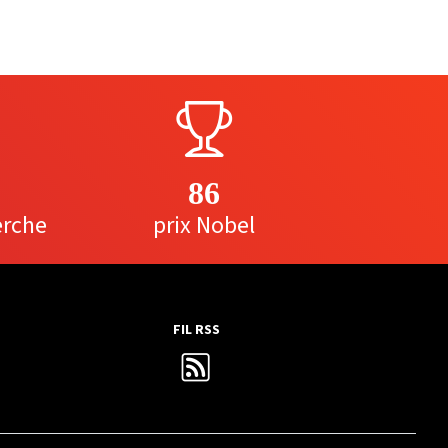
86
erche
prix Nobel
FIL RSS