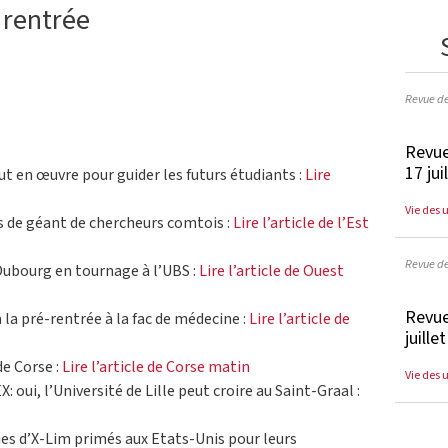
 rentrée
Revue d
Revue
17 jui
out en œuvre pour guider les futurs étudiants :
Lire
Vie des 
s de géant de chercheurs comtois :
Lire l’article de l’Est
Revue d
Dubourg en tournage à l’UBS :
Lire l’article de Ouest
Revue
à la pré-rentrée à la fac de médecine :
Lire l’article de
juille
de Corse :
Lire l’article de Corse matin
Vie des 
EX: oui, l’Université de Lille peut croire au Saint-Graal :
ques d’X-Lim primés aux Etats-Unis pour leurs