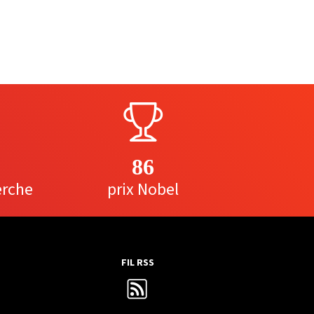
86
erche
prix Nobel
FIL RSS