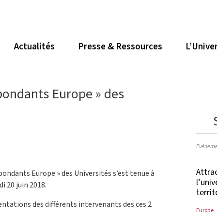
Actualités
Presse & Ressources
L’Unive
pondants Europe » des
Evéneme
Attrac
pondants Europe » des Universités s’est tenue à
l’uni
i 20 juin 2018.
terri
entations des différents intervenants des ces 2
Europe