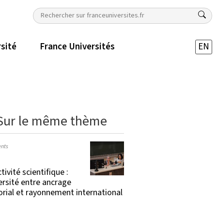
rsité
France Universités
EN
Sur le même thème
nts
tivité scientifique :
versité entre ancrage
torial et rayonnement international