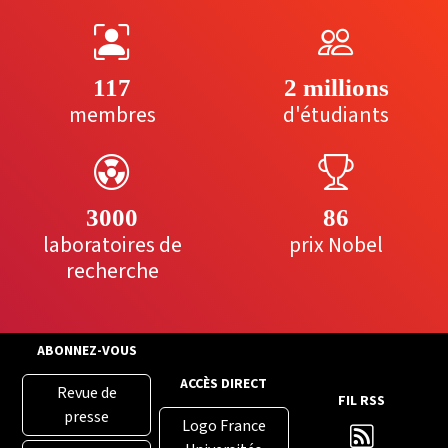
117
2 millions
membres
d'étudiants
3000
86
laboratoires de
prix Nobel
recherche
ABONNEZ-VOUS
ACCÈS DIRECT
Revue de
FIL RSS
presse
Logo France