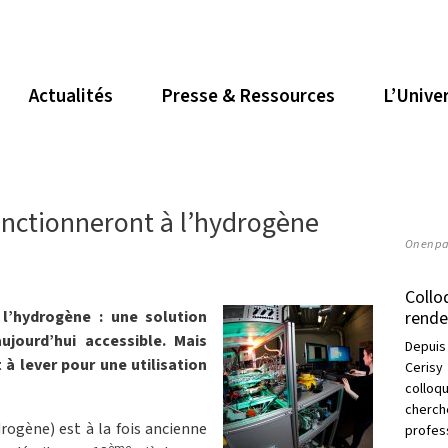
Actualités
Presse & Ressources
L’Unive
onctionneront à l’hydrogène
On en pa
Collo
rende
à l’hydrogène : une solution
ujourd’hui accessible. Mais
Depuis
à lever pour une utilisation
Cerisy
collo
cherc
rogène) est à la fois ancienne
profess