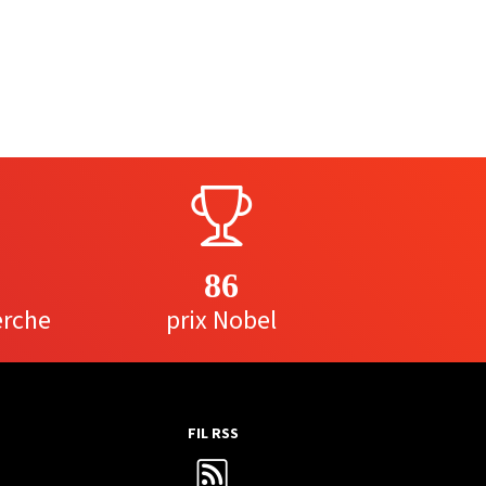
86
erche
prix Nobel
FIL RSS