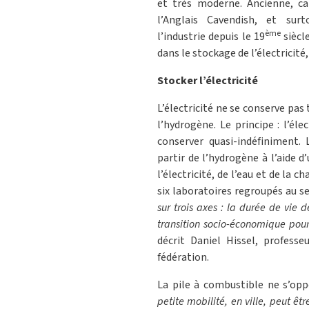
et très moderne. Ancienne, ca
l’Anglais Cavendish, et sur
ème
l’industrie depuis le 19
siècl
dans le stockage de l’électricit
Stocker l’électricité
L’électricité ne se conserve pas t
l’hydrogène. Le principe : l’él
conserver quasi-indéfiniment. 
partir de l’hydrogène à l’aide 
l’électricité, de l’eau et de la c
six laboratoires regroupés au s
sur trois axes : la durée de vie d
transition socio-économique po
décrit Daniel Hissel, professe
fédération.
La pile à combustible ne s’op
petite mobilité, en ville, peut êtr