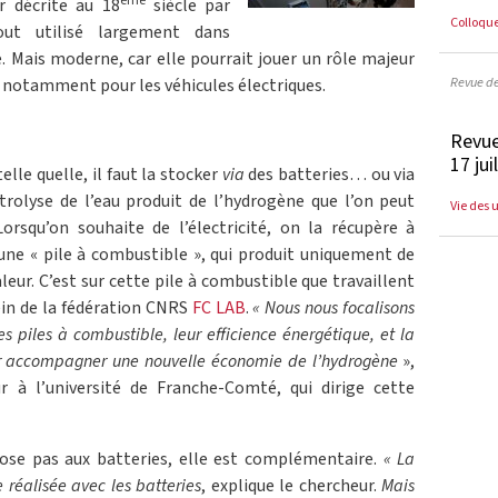
ème
r décrite au 18
siècle par
Colloqu
tout utilisé largement dans
e. Mais moderne, car elle pourrait jouer un rôle majeur
Revue d
é, notamment pour les véhicules électriques.
Revue
17 jui
elle quelle, il faut la stocker
via
des batteries… ou via
ectrolyse de l’eau produit de l’hydrogène que l’on peut
Vie des 
Lorsqu’on souhaite de l’électricité, on la récupère à
d’une « pile à combustible », qui produit uniquement de
haleur. C’est sur cette pile à combustible que travaillent
ein de la fédération CNRS
FC LAB
.
« Nous nous focalisons
es piles à combustible, leur efficience énergétique, et la
ur accompagner une nouvelle économie de l’hydrogène
»,
ur à l’université de Franche-Comté, qui dirige cette
pose pas aux batteries, elle est complémentaire.
« La
e réalisée avec les batteries
, explique le chercheur.
Mais