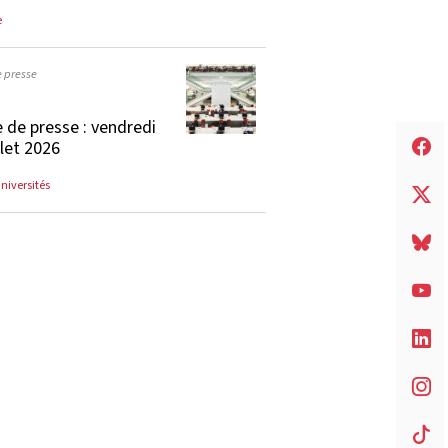
e
e presse
 de presse : vendredi
llet 2026
universités