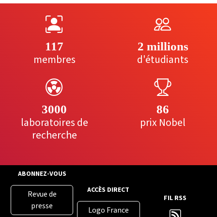
117
2 millions
membres
d'étudiants
3000
86
laboratoires de
prix Nobel
recherche
ABONNEZ-VOUS
ACCÈS DIRECT
Revue de
FIL RSS
presse
Logo France