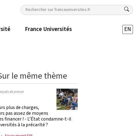
rsité
France Universités
EN
Sur le même thème
qués de presse
rs plus de charges,
urs pas assez de moyens
es financer ! - L’État condamne-t-il
iversités à la précarité ?
Financement ESR