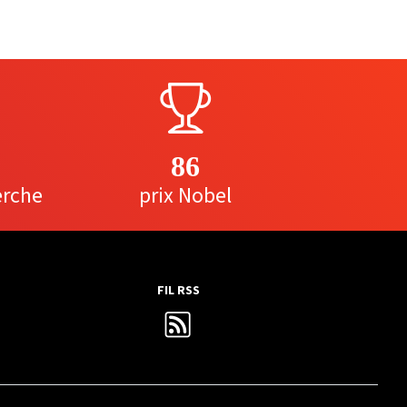
86
erche
prix Nobel
FIL RSS