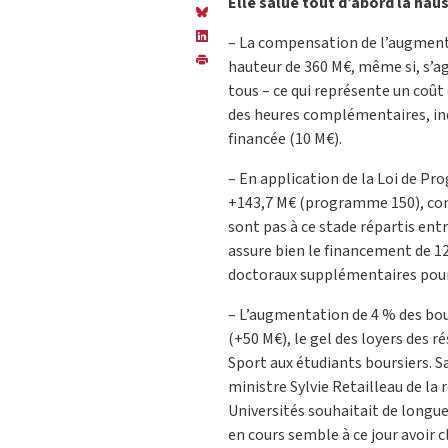
Elle salue tout d’abord la hau
– La compensation de l’augmenta
hauteur de 360 M€, même si, s’ag
tous – ce qui représente un coût
des heures complémentaires, ind
financée (10 M€).
– En application de la Loi de P
+143,7 M€ (programme 150), confor
sont pas à ce stade répartis ent
assure bien le financement de 12
doctoraux supplémentaires pour 
– L’augmentation de 4 % des bou
(+50 M€), le gel des loyers des r
Sport aux étudiants boursiers. S
ministre Sylvie Retailleau de la 
Universités souhaitait de longue
en cours semble à ce jour avoir 