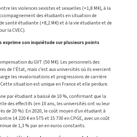
ntre les violences sexistes et sexuelles (+1,8 M€), à la
’accompagnement des étudiants en situation de
de santé étudiante (+8,2 M€) et à la vie étudiante et de
r la CVEC).
 exprime son inquiétude sur plusieurs points
 compensation du GVT (50 M€). Les personnels des
es de l’État, mais c’est aux universités où ils exercent
harge les revalorisations et progressions de carrière
 Cette situation est unique en France et elle perdure.
ne par étudiant a baissé de 10 %, confirmant que la
le des effectifs (en 10 ans, les universités ont vu leur
près de 20 %). En 2020, le coût moyen d’un étudiant à
, contre 14 220 € en STS et 15 730 en CPGE, avec un coût
iminue de 1,3 % par an en euros constants.