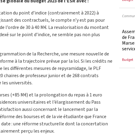
sse globale du budget 2023 de l’ESR avec :
tion du point d’indice (contrairement à 2022) à
Communi
issant des contractuels, le compte n’y est pas pour
 de l’ordre de 30 à 40 M€. La revalorisation du montant
Assem
exé sur le point d’indice, ne semble pas non plus
de Fra
Marsei
servic
rogrammation de la Recherche, une mesure nouvelle de
Budget
me à la trajectoire prévue par la loi. Si les crédits ne
re les différentes mesures de repyramidage, le PLF
0 chaires de professeur junior et de 268 contrats
les universités.
rses (+85 M€) et la prolongation du repas à 1 euro
ésidences universitaires et l’élargissement du Pass
atisfaction aussi concernant le lancement par la
réforme des bourses et de la vie étudiante que France
 date : une réforme structurelle dont la concertation
clairement perçu les enjeux.