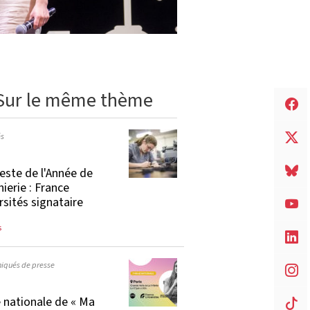
Sur le même thème
és
este de l'Année de
nierie : France
rsités signataire
s
qués de presse
e nationale de « Ma