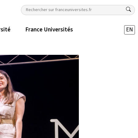
rsité
France Universités
EN