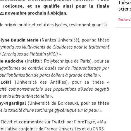
thèse
e Toulouse, et se qualifie ainsi pour la finale
scienc
 21 novembre prochain à Abidjan.
Recherc
 le prix du public et celui des lycées, reviennent quant à
Mélyne Baudin Marie
(Nantes Université), pour sa thèse
zymatiques Multivalents de Sialidases pour le traitement
Chroniques de l’Intestin (MICI)
».
Elie Kadoche
(Institut Polytechnique de Paris), pour sa
gorithmes de contrôle basés sur de l’apprentissage par
ur l’optimisation de parcs éoliens à grande échelle
».
 Loïal
(Université des Antilles), pour sa thèse «
cité comportementale des populations d’Aedes aegypti
 et la lutte antivectorielle
».
ey-Ngardigal
(Université de Bordeaux), pour sa thèse
 la toxicité d’une surcharge glycémique sur la peau ».
l Fiévet et commentée sur Twitch par FibreTigre, « Ma
initiative conjointe de France Universités et du CNRS.