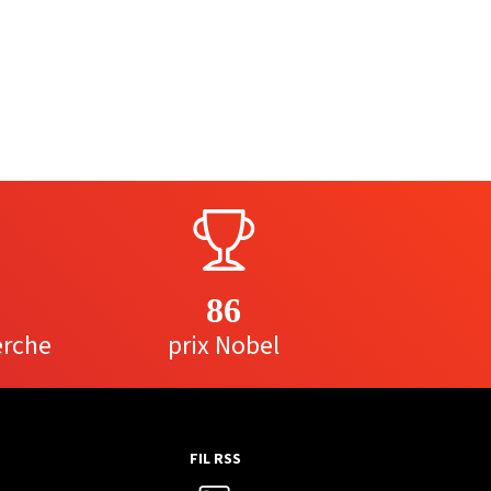
86
erche
prix Nobel
FIL RSS