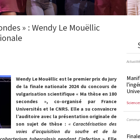
ondes » : Wendy Le Mouëllic
tionale
Actualit
Manif
Wendy Le Mouëllic est le premier prix du jury
l'ingé
de la finale nationale 2024 du concours de
Unive
vulgarisation scientifique « Ma thèse en 180
secondes », co-organisé par France
Science
Universités et le CNRS. Elle a su convaincre
l’auditoire avec la présentation originale de
Communi
son sujet de thèse :
« Caractérisation des
voies d’acquisition du soufre et de la
Final
cobacterium tuberculosis pendant l’infection
». Elle