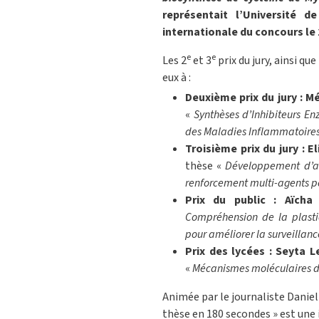
représentait l’Université d
internationale du concours le
e
e
Les 2
et 3
prix du jury, ainsi que
eux à :
Deuxième prix du jury : 
«
Synthèses d’Inhibiteurs En
des Maladies Inflammatoires 
Troisième prix du jury : 
thèse «
Développement d’al
renforcement multi-agents po
Prix du public : Aïcha
Compréhension de la plasti
pour améliorer la surveillance
Prix des lycées : Seyta L
«
Mécanismes moléculaires de
Animée par le journaliste Danie
thèse en 180 secondes » est une 