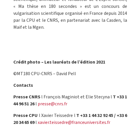
« Ma thèse en 180 secondes » est un concours de
vulgarisation scientifique organisé en France depuis 2014
par la CPU et le CNRS, en partenariat avec la Casden, la
Maif et la Mgen.
Crédit photo – Les lauréats de l’édition 2021
©MT180 CPU-CNRS – David Pell
Contacts
Presse CNRS
l François Maginiot et Elie Stecyna l
T +33 1
44 96 51 26
l
presse@cnrs.fr
Presse CPU
l Xavier Teissedre l
T +33 1 44 32 92 45 / +33 6
20 34 65 69
l
xavier.teissedre@franceuniversites.fr