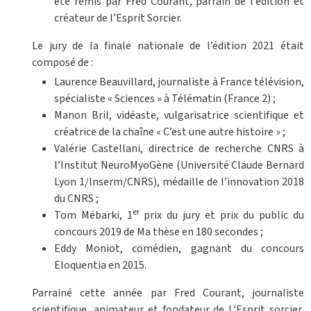
été remis par Fred Courant, parrain de l’édition et
créateur de l’Esprit Sorcier.
Le jury de la finale nationale de l’édition 2021 était
composé de :
Laurence Beauvillard, journaliste à France télévision,
spécialiste « Sciences » à Télématin (France 2) ;
Manon Bril, vidéaste, vulgarisatrice scientifique et
créatrice de la chaîne « C’est une autre histoire » ;
Valérie Castellani, directrice de recherche CNRS à
l’Institut NeuroMyoGène (Université Claude Bernard
Lyon 1/Inserm/CNRS), médaille de l’innovation 2018
du CNRS ;
er
Tom Mébarki, 1
prix du jury et prix du public du
concours 2019 de Ma thèse en 180 secondes ;
Eddy Moniot, comédien, gagnant du concours
Eloquentia en 2015.
Parrainé cette année par Fred Courant, journaliste
scientifique, animateur et fondateur de L’Esprit sorcier,