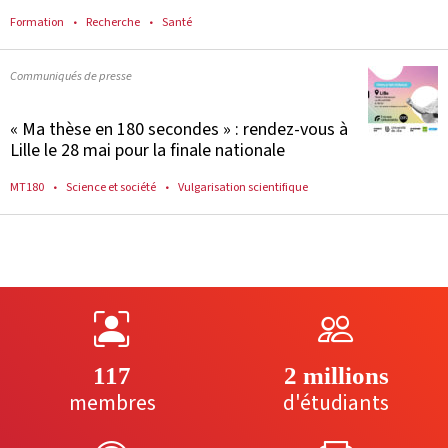
Formation
Recherche
Santé
Communiqués de presse
« Ma thèse en 180 secondes » : rendez-vous à
Lille le 28 mai pour la finale nationale
MT180
Science et société
Vulgarisation scientifique
117
2 millions
membres
d'étudiants