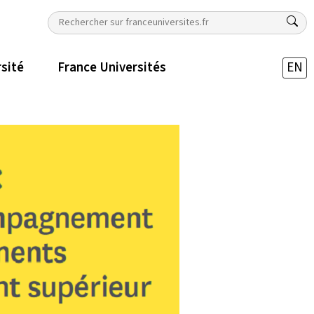
rsité
France Universités
EN