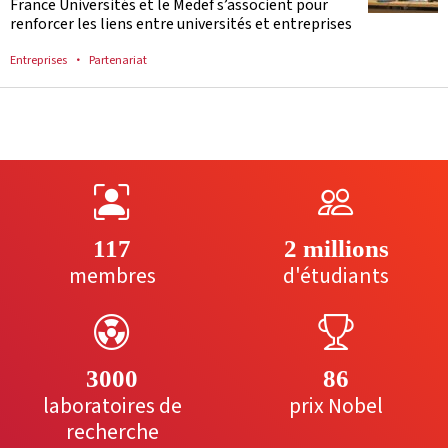
France Universités et le Medef s’associent pour
renforcer les liens entre universités et entreprises
Entreprises
Partenariat
117
2 millions
membres
d'étudiants
3000
86
laboratoires de
prix Nobel
recherche