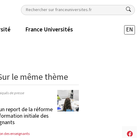
rsité
France Universités
EN
Sur le même thème
qués de presse
un report de la réforme
 formation initiale des
gnants
on des enseignants