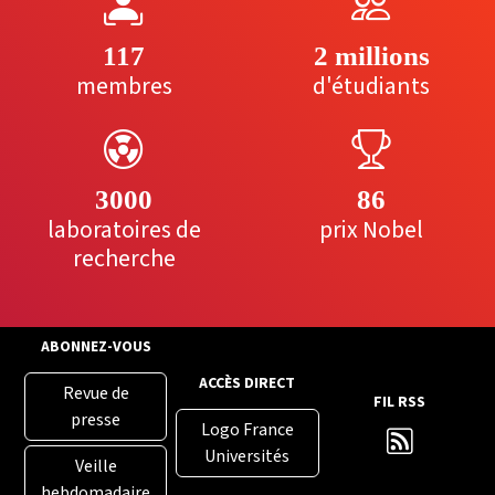
117
2 millions
membres
d'étudiants
3000
86
laboratoires de
prix Nobel
recherche
ABONNEZ-VOUS
ACCÈS DIRECT
Revue de
FIL RSS
presse
Logo France
Universités
Veille
hebdomadaire