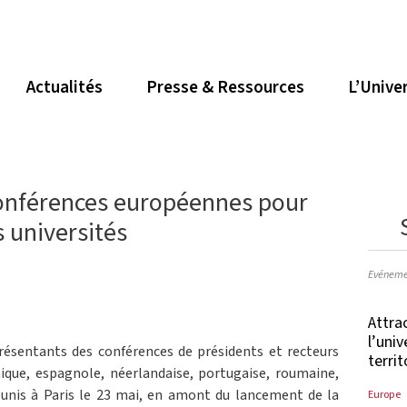
Actualités
Presse & Ressources
L’Unive
conférences européennes pour
s universités
Evéneme
Attrac
l’uni
eprésentants des conférences de présidents et recteurs
terri
nique, espagnole, néerlandaise, portugaise, roumaine,
éunis à Paris le 23 mai, en amont du lancement de la
Europe