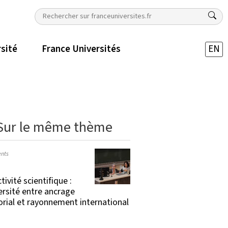
rsité
France Universités
EN
Sur le même thème
nts
tivité scientifique :
versité entre ancrage
torial et rayonnement international