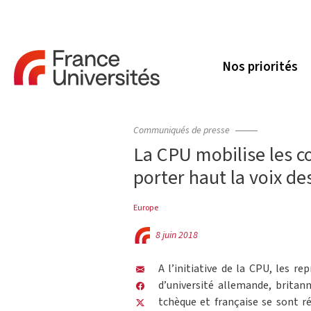
Nos priorités
Communiqués de presse
La CPU mobilise les 
porter haut la voix de
Europe
8 juin 2018
A l’initiative de la CPU, les r
d’université allemande, britan
tchèque et française se sont r