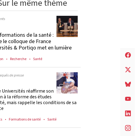
Sur le même thème
nts
formations de la santé :
e le colloque de France
rsités & Portiqo met en lumière
on
Recherche
Santé
qués de presse
 Universités réaffirme son
n à la réforme des études
té, mais rappelle les conditions de sa
te
ts
Formations de santé
Santé