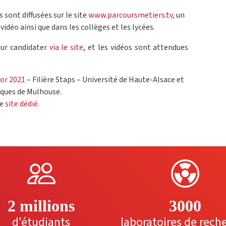
s sont diffusées sur le site
www.parcoursmetiers.tv,
un
vidéo ainsi que dans les collèges et les lycées.
our candidater
via le site
, et les vidéos sont attendues
’or 2021
– Filière Staps – Université de Haute-Alsace et
iques de Mulhouse.
le
site dédié.
2 millions
3000
d'étudiants
laboratoires de rech