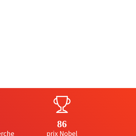
86
erche
prix Nobel