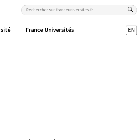
rsité
France Universités
EN