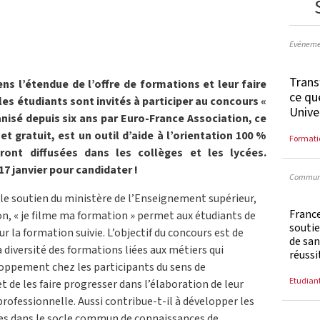
Evéneme
Trans
ns l’étendue de l’offre de formations et leur faire
ce qu
les étudiants sont invités à participer au concours «
Unive
nisé depuis six ans par Euro-France Association, ce
 gratuit, est un outil d’aide à l’orientation 100 %
Formati
eront diffusées dans les collèges et les lycées.
17 janvier pour candidater !
Communi
 le soutien du ministère de l’Enseignement supérieur,
France
on, « je filme ma formation » permet aux étudiants de
soutie
ur la formation suivie. L’objectif du concours est de
de san
 diversité des formations liées aux métiers qui
réussi
loppement chez les participants du sens de
Etudian
et de les faire progresser dans l’élaboration de leur
professionnelle. Aussi contribue-t-il à développer les
s dans le socle commun de connaissances de