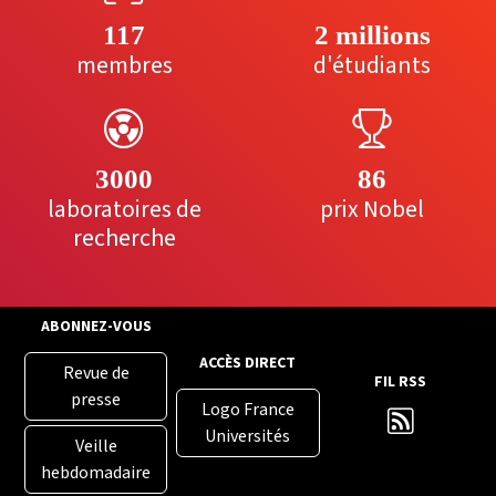
117
2 millions
membres
d'étudiants
3000
86
laboratoires de
prix Nobel
recherche
ABONNEZ-VOUS
ACCÈS DIRECT
Revue de
FIL RSS
presse
Logo France
Universités
Veille
hebdomadaire