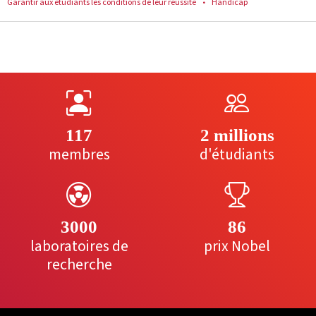
Garantir aux étudiants les conditions de leur réussite
Handicap
117
2 millions
membres
d'étudiants
3000
86
laboratoires de
prix Nobel
recherche