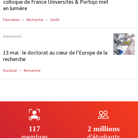
colloque de France Universités & Portiqo met
en lumière
Formation
Recherche
Santé
Evénements
13 mai : le doctorat au cœur de l’Europe de la
recherche
Doctorat
Recherche
117
2 millions
membres
d'étudiants