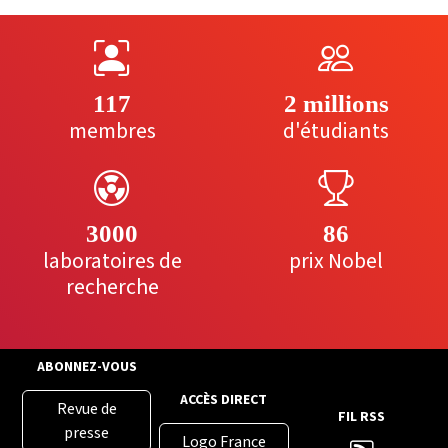
117
2 millions
membres
d'étudiants
3000
86
laboratoires de
prix Nobel
recherche
ABONNEZ-VOUS
ACCÈS DIRECT
Revue de
FIL RSS
presse
Logo France