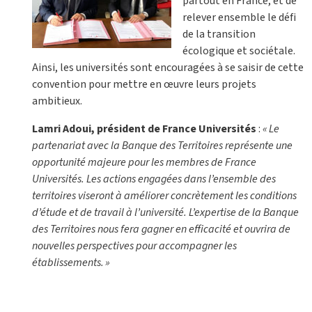
partout en France, et de
relever ensemble le défi
de la transition
écologique et sociétale.
Ainsi, les universités sont encouragées à se saisir de cette
convention pour mettre en œuvre leurs projets
ambitieux.
Lamri Adoui, président de France Universités
:
«
Le
partenariat avec la Banque des Territoires repr
é
sente une
opportunit
é
majeure pour les membres de France
Universit
é
s. Les actions engag
é
es dans l
’
ensemble des
territoires viseront
à
am
é
liorer concr
è
tement les conditions
d
’é
tude et de travail
à
l
’
universit
é
. L
’
expertise de la Banque
des Territoires nous fera gagner en efficacit
é
et ouvrira de
nouvelles perspectives pour accompagner les
é
tablissements.
»