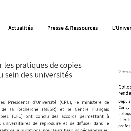
Actualités
Presse & Ressources
L’Unive
r les pratiques de copies
On en pa
 sein des universités
Collo
rende
Depuis
es Présidents d’Université (CPU), le ministère de
Cerisy
t de la Recherche (MESR) et le Centre Français
collo
Copie1 (CFC) ont conclu des accords permettant à
cherc
universitaires de reproduire et de diffuser dans le
profess
traits de publications, pour leurs besoins pédagogiques,