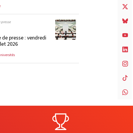
e
e presse
 de presse : vendredi
llet 2026
universités