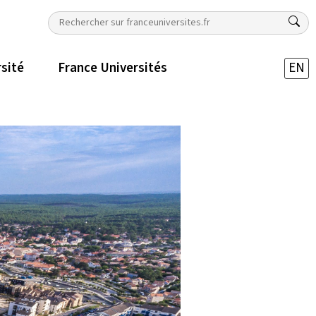
rsité
France Universités
EN