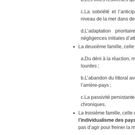
c.
La sobriété et l’antic
niveau de la mer dans des
d.
L’adaptation priorita
négligences initiales d’at
La deuxième famille, celle
a.
Du déni à la réaction, m
lourdes ;
b.
L’abandon du littoral av
l’arrière-pays ;
c.
La passivité persistante
chroniques.
La troisième famille, celle
l’individualisme des pay
pas d’agir pour freiner la 