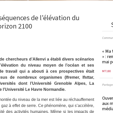
séquences de l’élévation du
orizon 2100
Communi
« Ma 
» : re
 de chercheurs d’Allenvi a établi divers
scénarios
mai p
l’élévation du niveau moyen de l’océan et ses
MT180
 travail qui a abouti à ces prospectives était
us de nombreux organismes (Ifremer, Ifsttar,
versités dont l’Université Grenoble Alpes, La
Partager
e l’Université Le Havre Normandie.
Ouver
montée du niveau de la mer est liée au réchauffement
aux m
 gaz à effet de serre. Ce phénomène, qui s’accélère,
média
ensité des activités humaines. Même si les impacts de