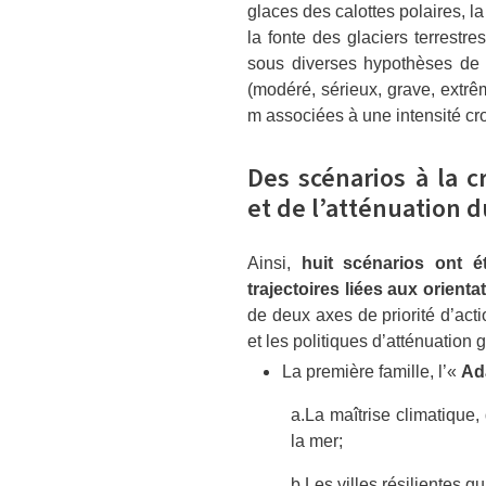
glaces des calottes polaires, la
la fonte des glaciers terrestre
sous diverses hypothèses de 
(modéré, sérieux, grave, extrê
m associées à une intensité cr
Des scénarios à la c
et de l’atténuation
Ainsi,
huit scénarios ont é
trajectoires liées aux orien
de deux axes de priorité d’acti
et les politiques d’atténuation
La première famille, l’«
Ada
a.
La maîtrise climatique
la mer;
b.
Les villes résilientes qu