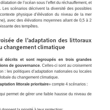
 dilatation de l’océan sous l’effet du réchauffement, et
s. Les scénarios décrivent la diversité des possibles
contexte physique d’élévation du niveau de la mer
me), avec des élévations moyennes allant de 0,5 à 2
oissante des tempêtes.
roisée de l’adaptation des littoraux
 du changement climatique
té décrits et sont regroupés en trois grandes
tations de gouvernance
. Celles-ci sont au croisement
on : les politiques d’adaptation nationales ou locales
 globale du changement climatique.
ptation littorale prioritaire
» compte 4 scénarios :
, qui permet de gérer une faible hausse du niveau de
i donnent la priorité à leur protection;