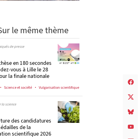
Sur le même thème
qués de presse
thèse en 180 secondes
ndez-vous à Lille le 28
our la finale nationale
Science et société
Vulgarisation scientifique
 la science
ture des candidatures
édailles de la
tion scientifique 2026