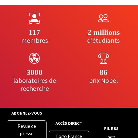
117
2 millions
membres
d'étudiants
3000
86
laboratoires de
prix Nobel
recherche
ABONNEZ-VOUS
ACCÈS DIRECT
Revue de
FIL RSS
presse
Logo France