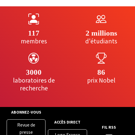
117
2 millions
membres
d'étudiants
3000
86
laboratoires de
prix Nobel
recherche
ABONNEZ-VOUS
ACCÈS DIRECT
Revue de
FIL RSS
presse
Logo France