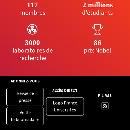
117
2 millions
membres
d'étudiants
3000
86
laboratoires de
prix Nobel
recherche
ABONNEZ-VOUS
ACCÈS DIRECT
Revue de
FIL RSS
presse
Logo France
Universités
Veille
hebdomadaire