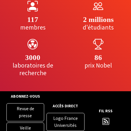
117
2 millions
membres
d'étudiants
3000
86
laboratoires de
prix Nobel
recherche
ABONNEZ-VOUS
ACCÈS DIRECT
Revue de
FIL RSS
presse
Logo France
Universités
Veille