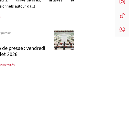
heurs, universitaires, artistes et
ionnels autour d (...)
e
e presse
 de presse : vendredi
llet 2026
universités