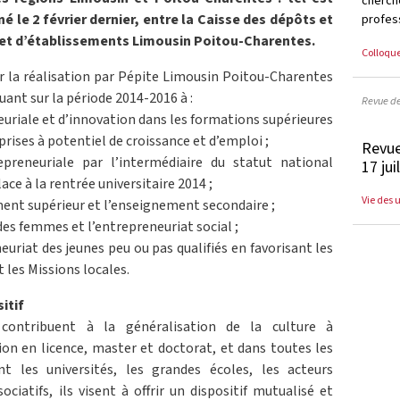
cherc
né le 2 février dernier, entre la Caisse des dépôts et
profess
et d’établissements Limousin Poitou-Charentes.
Colloqu
r la réalisation par Pépite Limousin Poitou-Charentes
ant sur la période 2014-2016 à :
Revue d
euriale et d’innovation dans les formations supérieures
prises à potentiel de croissance et d’emploi ;
Revue
preneuriale par l’intermédiaire du statut national
17 jui
ce à la rentrée universitaire 2014 ;
Vie des 
ment supérieur et l’enseignement secondaire ;
es femmes et l’entrepreneuriat social ;
neuriat des jeunes peu ou pas qualifiés en favorisant les
 les Missions locales.
itif
contribuent à la généralisation de la culture à
tion en licence, master et doctorat, et dans toutes les
nt les universités, les grandes écoles, les acteurs
ciatifs, ils visent à offrir un dispositif mutualisé et