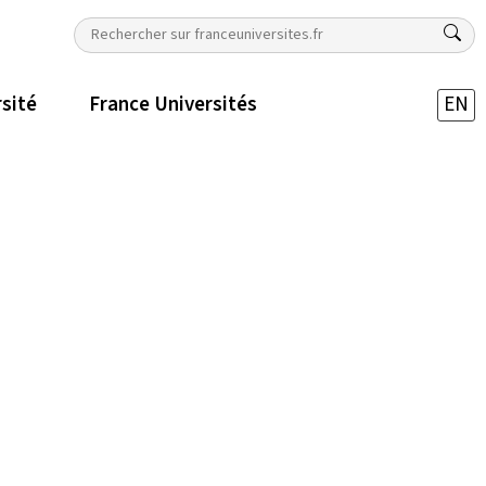
rsité
France Universités
EN