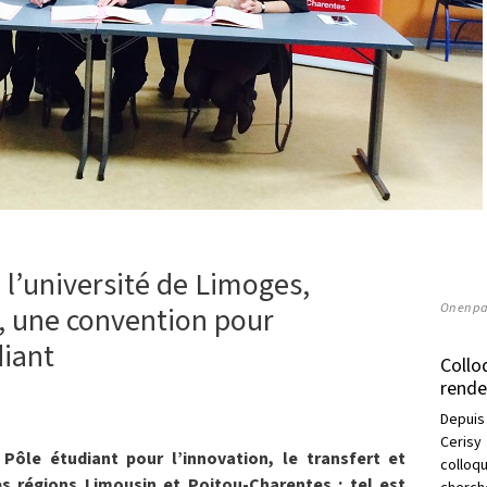
 l’université de Limoges,
On en pa
e, une convention pour
diant
Collo
rende
Depuis
Cerisy
Pôle étudiant pour l’innovation, le transfert et
collo
es régions Limousin et Poitou-Charentes : tel est